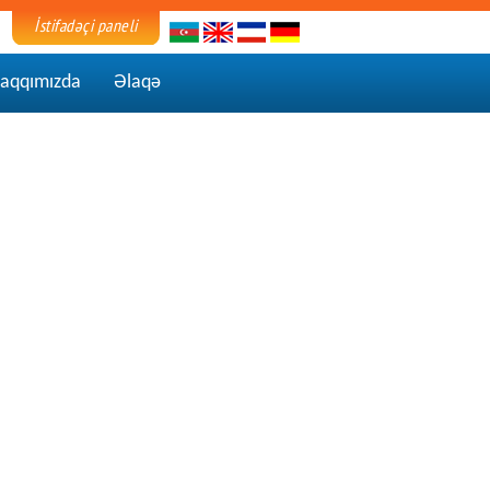
İstifadəçi paneli
aqqımızda
Əlaqə