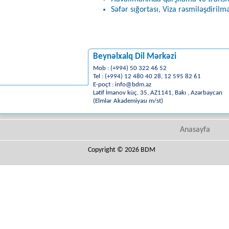
Səfər sığortası, Viza rəsmiləşdirilm
Beynəlxalq Dil Mərkəzi
Mob : (+994) 50 322 46 52
Tel : (+994) 12 480 40 28, 12 595 82 61
E-poçt :
info@bdm.az
Lətif İmanov küç. 35, AZ1141, Bakı , Azərbaycan
(Elmlər Akademiyası m/st)
Anasayfa
Copyright © 2026 BDM