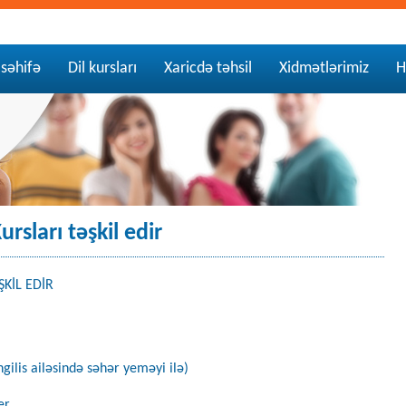
səhifə
Dil kursları
Xaricdə təhsil
Xidmətlərimiz
H
rsları təşkil edir
KİL EDİR
gilis ailəsində səhər yeməyi ilə)
er