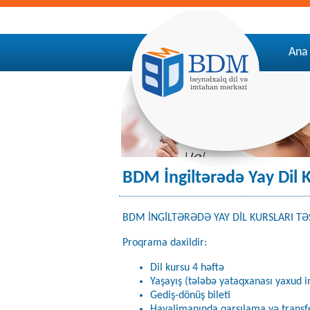
Ana 
BDM İngiltərədə Yay Dil Ku
BDM İNGİLTƏRƏDƏ YAY DİL KURSLARI TƏŞ
Proqrama daxildir:
Dil kursu 4 həftə
Yaşayış (tələbə yataqxanası yaxud in
Gediş-dönüş bileti
Havalimanında qarşılama və transf