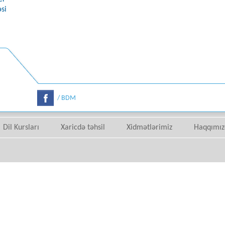
əsi
/ BDM
Dil Kursları
Xaricdə təhsil
Xidmətlərimiz
Haqqımız