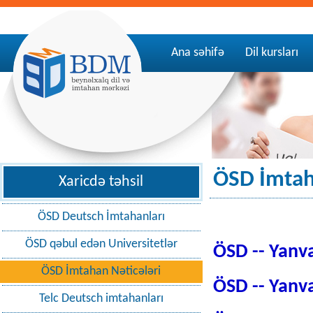
Ana səhifə
Dil kursları
ÖSD İmtah
Xaricdə təhsil
ÖSD Deutsch İmtahanları
ÖSD qəbul edən Universitetlər
ÖSD -- Yanv
ÖSD İmtahan Nəticələri
ÖSD -- Yan
Telc Deutsch imtahanları