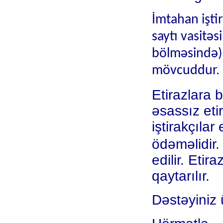
İmtahan iştir
saytı vasitəs
bölməsində)
mövcuddur.
Etirazlara 
əsassız eti
iştirakçıla
ödəməlidir.
edilir. Eti
qaytarılır.
Dəstəyiniz 