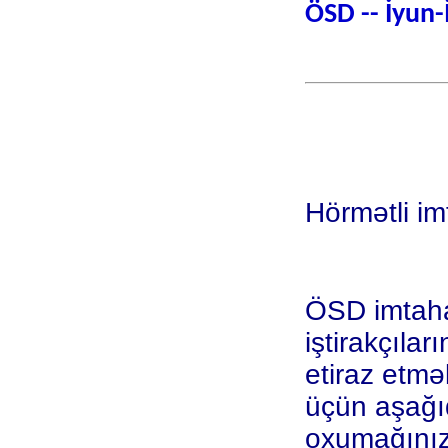
ÖSD -- İyun
Hörmətli imt
ÖSD imtaha
iştirakçıla
etiraz etmə
üçün aşağıd
oxumağınızı