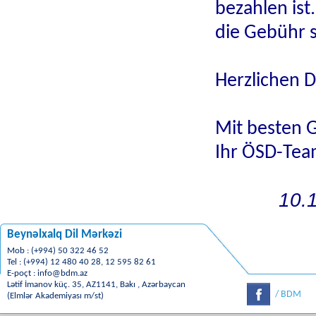
bezahlen ist
die Gebühr s
Herzlichen D
Mit besten 
Ihr ÖSD-Te
10.
Beynəlxalq Dil Mərkəzi
Mob : (+994) 50 322 46 52
Tel : (+994) 12 480 40 28, 12 595 82 61
E-poçt :
info@bdm.az
Lətif İmanov küç. 35, AZ1141, Bakı , Azərbaycan
/ BDM
(Elmlər Akademiyası m/st)