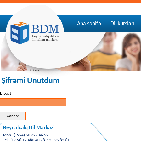
Ana səhifə
Dil kursları
Şifrəmi Unutdum
E-poçt :
Beynəlxalq Dil Mərkəzi
Mob : (+994) 50 322 46 52
Tel : (+994) 12 480 40 28, 12 595 82 61